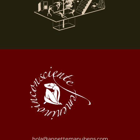
hola@annettemanubens.com