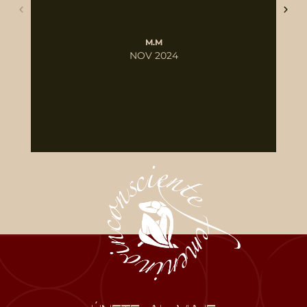
ne
M.M
NOV 2024