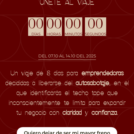
ÚNETE AL VIAJE
00
00
00
00
DÍAS
HORAS
MINUTOS
SEGUNDOS
DEL 07.10 AL 14.10 DEL 2025
Un viaje de 8 días para
emprendedoras
decididas a liberarse del
autosabotaje
, en el
que identificarás el techo tope que
inconscientemente te limita para expandir
tu negocio con
claridad
y
confianza
.
Quiero dejar de ser mi mayor freno