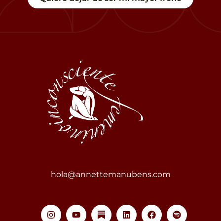
hola@annettemanubens.com